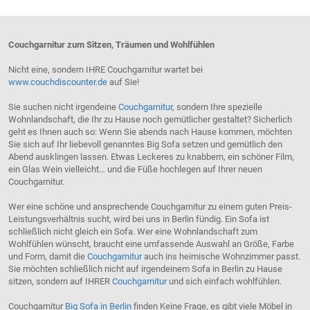
Couchgarnitur zum Sitzen, Träumen und Wohlfühlen
Nicht eine, sondern IHRE Couchgarnitur wartet bei
www.couchdiscounter.de
auf Sie!
Sie suchen nicht irgendeine
Couchgarnitur
, sondern Ihre spezielle
Wohnlandschaft, die Ihr zu Hause noch gemütlicher gestaltet? Sicherlich
geht es Ihnen auch so: Wenn Sie abends nach Hause kommen, möchten
Sie sich auf Ihr liebevoll genanntes Big Sofa setzen und gemütlich den
Abend ausklingen lassen. Etwas Leckeres zu knabbern, ein schöner Film,
ein Glas Wein vielleicht… und die Füße hochlegen auf Ihrer neuen
Couchgarnitur.
Wer eine schöne und ansprechende Couchgarnitur zu einem guten Preis-
Leistungsverhältnis sucht, wird bei uns in Berlin fündig. Ein Sofa ist
schließlich nicht gleich ein Sofa. Wer eine Wohnlandschaft zum
Wohlfühlen wünscht, braucht eine umfassende Auswahl an Größe, Farbe
und Form, damit die
Couchgarnitur
auch ins heimische Wohnzimmer passt.
Sie möchten schließlich nicht auf irgendeinem Sofa in Berlin zu Hause
sitzen, sondern auf IHRER
Couchgarnitur
und sich einfach wohlfühlen.
Couchgarnitur
Big Sofa in Berlin
finden Keine Frage, es gibt viele Möbel in