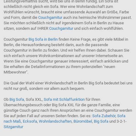
Leistungsverhältnis sucht, wird bei uns in Berlin fündig. Ein Sofa ist
schließlich nicht gleich ein Sofa. Wer eine Wohnlandschaft zum
Wohlfühlen wünscht, braucht eine umfassende Auswahl an Größe, Farbe
und Form, damit die
Couchgarnitur
auch ins heimische Wohnzimmer passt.
Sie möchten schließlich nicht auf irgendeinem Sofa in Berlin zu Hause
sitzen, sondern auf IHRER
Couchgarnitur
und sich einfach wohlfühlen.
Couchgarnitur
Big Sofa in Berlin
finden Keine Frage, es gibt viele Möbel in
Berlin, die Herausforderung besteht darin, auch die passende
Couchgarnitur in Berlin zu finden. Und wir helfen Ihnen dabei. Schauen Sie
sich einfach unsere Wohnkombinationen auf unserer Internetseite an.
Wenn Sie eine Couchgarnitur genauer interessiert, einfach anklicken und
Sie erhalten die Detailinformationen zu Ihrem potenziellen "neuen
Mitbewohner".
Die Qual der Wahl einer Wohnlandschaft in Berlin Big Sofa bedeutet bei uns
nicht nur groß, sondern vor allem auch bequem.
Ob
Big Sofa
, Sofa XXL,
Sofa mit Schlaffunktion
für Ihren
Übernachtungsbesuch oder Big Sofa XXL für die ganze Familie, eine
günstige Couch ganz nach Ihren Ansprüchen an eine Couchgarnitur werden
Sie auf jeden Fall auf unseren Seiten finden. Sei es:
Sofa Zubehör
,
Sofa
nach Maß
,
Ecksofa
,
Wohnlandschaften
,
Büromöbel
,
Big Sofa
und 3-2-1-
Sitzgarnitur