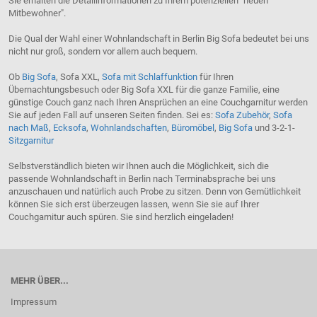
Sie erhalten die Detailinformationen zu Ihrem potenziellen "neuen
Mitbewohner".
Die Qual der Wahl einer Wohnlandschaft in Berlin Big Sofa bedeutet bei uns
nicht nur groß, sondern vor allem auch bequem.
Ob
Big Sofa
, Sofa XXL,
Sofa mit Schlaffunktion
für Ihren
Übernachtungsbesuch oder Big Sofa XXL für die ganze Familie, eine
günstige Couch ganz nach Ihren Ansprüchen an eine Couchgarnitur werden
Sie auf jeden Fall auf unseren Seiten finden. Sei es:
Sofa Zubehör
,
Sofa
nach Maß
,
Ecksofa
,
Wohnlandschaften
,
Büromöbel
,
Big Sofa
und 3-2-1-
Sitzgarnitur
Selbstverständlich bieten wir Ihnen auch die Möglichkeit, sich die
passende Wohnlandschaft in Berlin nach Terminabsprache bei uns
anzuschauen und natürlich auch Probe zu sitzen. Denn von Gemütlichkeit
können Sie sich erst überzeugen lassen, wenn Sie sie auf Ihrer
Couchgarnitur auch spüren. Sie sind herzlich eingeladen!
MEHR ÜBER...
Impressum