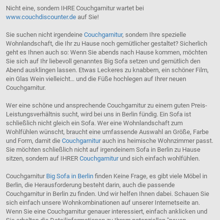
Nicht eine, sondern IHRE Couchgarnitur wartet bei
www.couchdiscounter.de
auf Sie!
Sie suchen nicht irgendeine
Couchgarnitur
, sondern Ihre spezielle
Wohnlandschaft, die Ihr zu Hause noch gemütlicher gestaltet? Sicherlich
geht es Ihnen auch so: Wenn Sie abends nach Hause kommen, möchten
Sie sich auf Ihr liebevoll genanntes Big Sofa setzen und gemütlich den
Abend ausklingen lassen. Etwas Leckeres zu knabbern, ein schöner Film,
ein Glas Wein vielleicht… und die Füße hochlegen auf Ihrer neuen
Couchgarnitur.
Wer eine schöne und ansprechende Couchgarnitur zu einem guten Preis-
Leistungsverhältnis sucht, wird bei uns in Berlin fündig. Ein Sofa ist
schließlich nicht gleich ein Sofa. Wer eine Wohnlandschaft zum
Wohlfühlen wünscht, braucht eine umfassende Auswahl an Größe, Farbe
und Form, damit die
Couchgarnitur
auch ins heimische Wohnzimmer passt.
Sie möchten schließlich nicht auf irgendeinem Sofa in Berlin zu Hause
sitzen, sondern auf IHRER
Couchgarnitur
und sich einfach wohlfühlen.
Couchgarnitur
Big Sofa in Berlin
finden Keine Frage, es gibt viele Möbel in
Berlin, die Herausforderung besteht darin, auch die passende
Couchgarnitur in Berlin zu finden. Und wir helfen Ihnen dabei. Schauen Sie
sich einfach unsere Wohnkombinationen auf unserer Internetseite an.
Wenn Sie eine Couchgarnitur genauer interessiert, einfach anklicken und