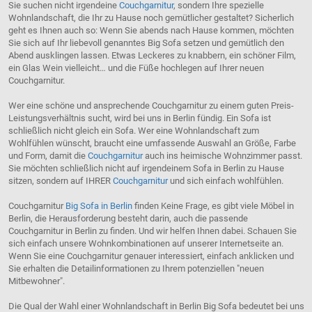
Sie suchen nicht irgendeine
Couchgarnitur
, sondern Ihre spezielle
Wohnlandschaft, die Ihr zu Hause noch gemütlicher gestaltet? Sicherlich
geht es Ihnen auch so: Wenn Sie abends nach Hause kommen, möchten
Sie sich auf Ihr liebevoll genanntes Big Sofa setzen und gemütlich den
Abend ausklingen lassen. Etwas Leckeres zu knabbern, ein schöner Film,
ein Glas Wein vielleicht… und die Füße hochlegen auf Ihrer neuen
Couchgarnitur.
Wer eine schöne und ansprechende Couchgarnitur zu einem guten Preis-
Leistungsverhältnis sucht, wird bei uns in Berlin fündig. Ein Sofa ist
schließlich nicht gleich ein Sofa. Wer eine Wohnlandschaft zum
Wohlfühlen wünscht, braucht eine umfassende Auswahl an Größe, Farbe
und Form, damit die
Couchgarnitur
auch ins heimische Wohnzimmer passt.
Sie möchten schließlich nicht auf irgendeinem Sofa in Berlin zu Hause
sitzen, sondern auf IHRER
Couchgarnitur
und sich einfach wohlfühlen.
Couchgarnitur
Big Sofa in Berlin
finden Keine Frage, es gibt viele Möbel in
Berlin, die Herausforderung besteht darin, auch die passende
Couchgarnitur in Berlin zu finden. Und wir helfen Ihnen dabei. Schauen Sie
sich einfach unsere Wohnkombinationen auf unserer Internetseite an.
Wenn Sie eine Couchgarnitur genauer interessiert, einfach anklicken und
Sie erhalten die Detailinformationen zu Ihrem potenziellen "neuen
Mitbewohner".
Die Qual der Wahl einer Wohnlandschaft in Berlin Big Sofa bedeutet bei uns