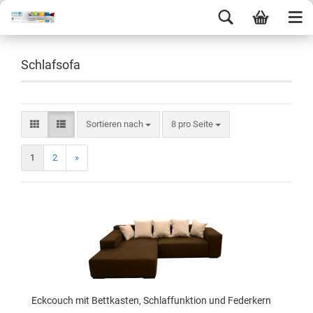
Schlafsofa
Sortieren nach
8 pro Seite
1
2
»
Eckcouch mit Bettkasten, Schlaffunktion und Federkern