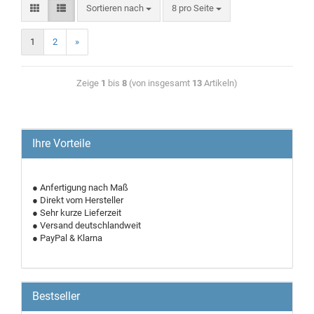
Sortieren nach
8 pro Seite
1
2
»
Zeige
1
bis
8
(von insgesamt
13
Artikeln)
Ihre Vorteile
● Anfertigung nach Maß
● Direkt vom Hersteller
● Sehr kurze Lieferzeit
● Versand deutschlandweit
● PayPal & Klarna
Bestseller