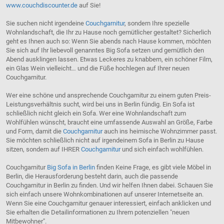
www.couchdiscounter.de
auf Sie!
Sie suchen nicht irgendeine
Couchgarnitur
, sondern Ihre spezielle
Wohnlandschaft, die Ihr zu Hause noch gemütlicher gestaltet? Sicherlich
geht es Ihnen auch so: Wenn Sie abends nach Hause kommen, möchten
Sie sich auf Ihr liebevoll genanntes Big Sofa setzen und gemütlich den
Abend ausklingen lassen. Etwas Leckeres zu knabbern, ein schöner Film,
ein Glas Wein vielleicht… und die Füße hochlegen auf Ihrer neuen
Couchgarnitur.
Wer eine schöne und ansprechende Couchgarnitur zu einem guten Preis-
Leistungsverhältnis sucht, wird bei uns in Berlin fündig. Ein Sofa ist
schließlich nicht gleich ein Sofa. Wer eine Wohnlandschaft zum
Wohlfühlen wünscht, braucht eine umfassende Auswahl an Größe, Farbe
und Form, damit die
Couchgarnitur
auch ins heimische Wohnzimmer passt.
Sie möchten schließlich nicht auf irgendeinem Sofa in Berlin zu Hause
sitzen, sondern auf IHRER
Couchgarnitur
und sich einfach wohlfühlen.
Couchgarnitur
Big Sofa in Berlin
finden Keine Frage, es gibt viele Möbel in
Berlin, die Herausforderung besteht darin, auch die passende
Couchgarnitur in Berlin zu finden. Und wir helfen Ihnen dabei. Schauen Sie
sich einfach unsere Wohnkombinationen auf unserer Internetseite an.
Wenn Sie eine Couchgarnitur genauer interessiert, einfach anklicken und
Sie erhalten die Detailinformationen zu Ihrem potenziellen "neuen
Mitbewohner".