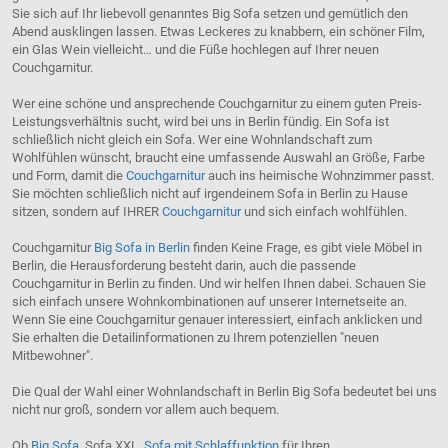
Sie sich auf Ihr liebevoll genanntes Big Sofa setzen und gemütlich den
Abend ausklingen lassen. Etwas Leckeres zu knabbern, ein schöner Film,
ein Glas Wein vielleicht… und die Füße hochlegen auf Ihrer neuen
Couchgarnitur.
Wer eine schöne und ansprechende Couchgarnitur zu einem guten Preis-
Leistungsverhältnis sucht, wird bei uns in Berlin fündig. Ein Sofa ist
schließlich nicht gleich ein Sofa. Wer eine Wohnlandschaft zum
Wohlfühlen wünscht, braucht eine umfassende Auswahl an Größe, Farbe
und Form, damit die
Couchgarnitur
auch ins heimische Wohnzimmer passt.
Sie möchten schließlich nicht auf irgendeinem Sofa in Berlin zu Hause
sitzen, sondern auf IHRER
Couchgarnitur
und sich einfach wohlfühlen.
Couchgarnitur
Big Sofa in Berlin
finden Keine Frage, es gibt viele Möbel in
Berlin, die Herausforderung besteht darin, auch die passende
Couchgarnitur in Berlin zu finden. Und wir helfen Ihnen dabei. Schauen Sie
sich einfach unsere Wohnkombinationen auf unserer Internetseite an.
Wenn Sie eine Couchgarnitur genauer interessiert, einfach anklicken und
Sie erhalten die Detailinformationen zu Ihrem potenziellen "neuen
Mitbewohner".
Die Qual der Wahl einer Wohnlandschaft in Berlin Big Sofa bedeutet bei uns
nicht nur groß, sondern vor allem auch bequem.
Ob
Big Sofa
, Sofa XXL,
Sofa mit Schlaffunktion
für Ihren